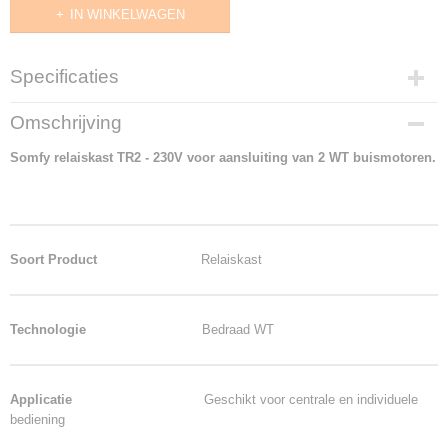
IN WINKELWAGEN
Specificaties
Productcode
Omschrijving
1822200
Somfy relaiskast TR2 - 230V voor aansluiting van 2 WT buismotoren.
Productcode leverancier
1822200
Afmetingen (l,b,h)
7 x 7 x 3,50 cm
Levertijd
Soort Product
Relaiskast
Technologie
Bedraad WT
Applicatie
Geschikt voor centrale en individuele
bediening