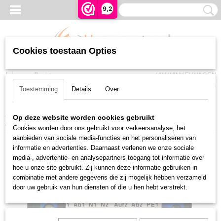
9,2
Cookies toestaan Opties
Inloggen
Registreren
UW WINKELWAGEN
Geen producten
(0)
Toestemming
Details
Over
Home
>
Bedieningen
>
Bedraad WT
>
Somfy relaiskast TR2 voor twee
Op deze website worden cookies gebruikt
buismotoren
Cookies worden door ons gebruikt voor verkeersanalyse, het
aanbieden van sociale media-functies en het personaliseren van
informatie en advertenties. Daarnaast verlenen we onze sociale
media-, advertentie- en analysepartners toegang tot informatie over
hoe u onze site gebruikt. Zij kunnen deze informatie gebruiken in
combinatie met andere gegevens die zij mogelijk hebben verzameld
door uw gebruik van hun diensten of die u hen hebt verstrekt.