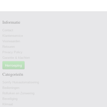
Informatie
Contact
Klantenservice
Voorwaarden
Retouren
Privacy Policy
Garantie & klachten
Herroeping
Categorieën
Somfy Huisautomatisering
Bedieningen
Rolluiken en Zonwering
Beveiliging
Klimaat