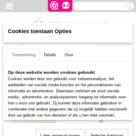
9,2
Cookies toestaan Opties
Inloggen
Registreren
UW WINKELWAGEN
Geen producten
(0)
Toestemming
Details
Over
Home
>
Rolluiken en Zonwering
>
Accessiores
Op deze website worden cookies gebruikt
Cookies worden door ons gebruikt voor verkeersanalyse, het
aanbieden van sociale media-functies en het personaliseren van
informatie en advertenties. Daarnaast verlenen we onze sociale
media-, advertentie- en analysepartners toegang tot informatie over
hoe u onze site gebruikt. Zij kunnen deze informatie gebruiken in
combinatie met andere gegevens die zij mogelijk hebben verzameld
door uw gebruik van hun diensten of die u hen hebt verstrekt.
Later opnieuw tonen
Selectie toestaan