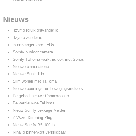
Nieuws
Izymo roluik ontvanger io
Izymo zender io
io ontvanger voor LEDs
Somfy outdoor camera
Somfy TaHoma werkt nu ook met Sonos
Nieuwe binnensirene
Nieuwe Sunis ll io
Slim wonen met TaHoma
Nieuwe openings- en bewegingsmelders
De geheel nieuwe Connexoon io
De vernieuwde TaHoma
Nieuw Somfy Lekkage Melder
Z-Wave Dimming Plug
Nieuw Somfy RS 100 io
Nina io binnenkort verkrijgbaar