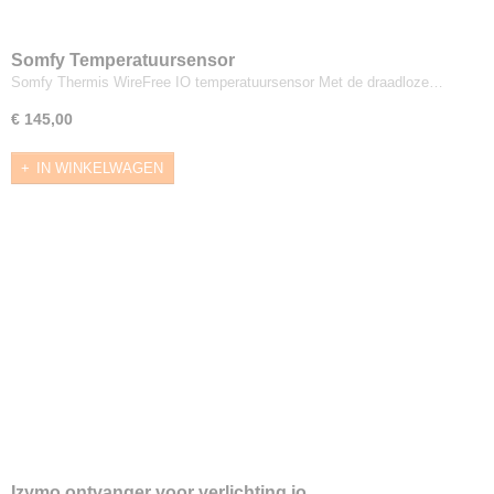
Somfy Temperatuursensor
Somfy Thermis WireFree IO temperatuursensor Met de draadloze…
€ 145,00
IN WINKELWAGEN
Izymo ontvanger voor verlichting io,