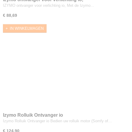
IZYMO ontvanger voor verlichting io, Met de Izymo…
€ 88,69
IN WINKELWAGEN
Izymo Rolluik Ontvanger io
Izymo Rolluik Ontvanger io Bedien uw rolluik motor (Somfy of…
€ 124,90