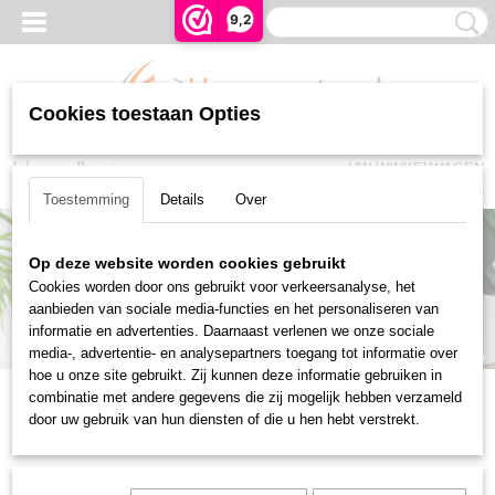
9,2
Cookies toestaan Opties
Inloggen
Registreren
UW WINKELWAGEN
Geen producten
(0)
Toestemming
Details
Over
Somfy afstandsbedieningen
Slimme verlichting
Somfy indoor camera
Op deze website worden cookies gebruikt
TaHoma switch
via smartphone, sensor of spraakbediening
Cookies worden door ons gebruikt voor verkeersanalyse, het
aanbieden van sociale media-functies en het personaliseren van
Somfy outdoor camera
informatie en advertenties. Daarnaast verlenen we onze sociale
media-, advertentie- en analysepartners toegang tot informatie over
Bekijk de uitgebreide selectie afstandsbedieningen, wandschakelaars en timers
hoe u onze site gebruikt. Zij kunnen deze informatie gebruiken in
combinatie met andere gegevens die zij mogelijk hebben verzameld
myHomecenter for a smart home
door uw gebruik van hun diensten of die u hen hebt verstrekt.