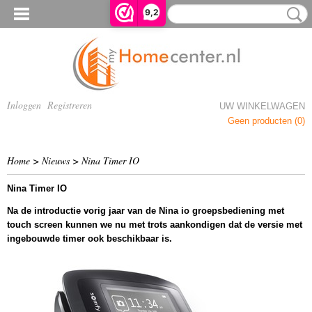
9,2
Inloggen
Registreren
UW WINKELWAGEN
Geen producten
(0)
Home
>
Nieuws
> Nina Timer IO
Nina Timer IO
Na de introductie vorig jaar van de Nina io groepsbediening met
touch screen kunnen we nu met trots aankondigen dat de versie met
ingebouwde timer ook beschikbaar is.