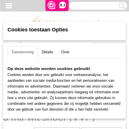
9,2
Cookies toestaan Opties
Inloggen
Registreren
UW WINKELWAGEN
Geen producten
(0)
Toestemming
Details
Over
Home
>
Rolluiken en Zonwering
>
Somfy buismotoren
>
Radio RTS
>
Op deze website worden cookies gebruikt
Somfy Orea 6/17 RTS LT50, 5 mtr wit snoer (VVF)
Cookies worden door ons gebruikt voor verkeersanalyse, het
aanbieden van sociale media-functies en het personaliseren van
informatie en advertenties. Daarnaast verlenen we onze sociale
media-, advertentie- en analysepartners toegang tot informatie over
hoe u onze site gebruikt. Zij kunnen deze informatie gebruiken in
Somfy Orea 6/17 RTS LT50,
combinatie met andere gegevens die zij mogelijk hebben verzameld
door uw gebruik van hun diensten of die u hen hebt verstrekt.
5 mtr wit snoer (VVF)