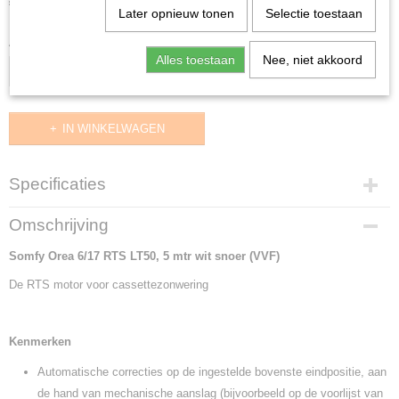
€ 304,57
(inclusief btw 21%)
Later opnieuw tonen
Selectie toestaan
Aantal
Alles toestaan
Nee, niet akkoord
IN WINKELWAGEN
Specificaties
Productcode
Omschrijving
1110103
Somfy Orea 6/17 RTS LT50, 5 mtr wit snoer (VVF)
Productcode leverancier
1110103
De RTS motor voor cassettezonwering
Levertijd
2 t/m 5 werkdagen
Kenmerken
Automatische correcties op de ingestelde bovenste eindpositie, aan
de hand van mechanische aanslag (bijvoorbeeld op de voorlijst van