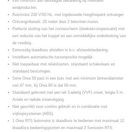
Een minimum aan benodigde bekabeling bij meerdere
eindproducten.
Buismotor 230 V/50 Hz, met ingebouwde hoogfrequent ontvanger.
Ontvangstbereik: 20 meter door 2 betonnen muren.
Perfecte sluiting van het zonnescherm (doekrekcompensatie) met
een reductie van het koppel en een onmiddellijke onderbreking van
de voeding.
Eenvoudig draadloos afstellen m.b.v. afstandsbediening.
Instelbare automatische tussenpositie mogelijk.
Niet toepasbaar met relaiskasten, standaard schakelaars en
standaard besturingen.
Serie Orea 50 past in een buis met een minimum binnendiameter
van 47 mm, bij Orea 60 is dat 60 mm.
Standaard geleverd met een wit 3-aderig (VVF) snoer, lengte 5 m.
Axiale en radiale snoeruitgang.
Niet geschikt voor continu gebruik en in combinatie met
vrijloopsystemen (ABS).
1 Orea RTS buismotor is draadloos te bedienen met maximaal 12
draadloze bedieningspunten en maximaal 3 Sensoren RTS.