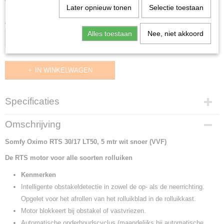
(inclusief btw 21%)
Later opnieuw tonen
Selectie toestaan
Aantal
Alles toestaan
Nee, niet akkoord
IN WINKELWAGEN
Specificaties
Productcode
Omschrijving
1045311
Somfy Oximo RTS 30/17 LT50, 5 mtr wit snoer (VVF)
Productcode leverancier
1045311
De RTS motor voor alle soorten rolluiken
Levertijd
2 t/m 5 werkdagen
Kenmerken
Intelligente obstakeldetectie in zowel de op- als de neerrichting.
Opgelet voor het afrollen van het rolluikblad in de rolluikkast.
Motor blokkeert bij obstakel of vastvriezen.
Automatische onderhoudscyclus (maandelijks bij automatische