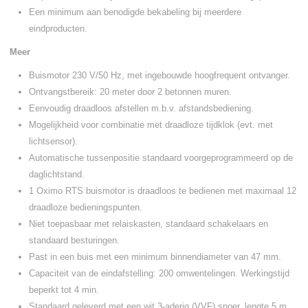
Een minimum aan benodigde bekabeling bij meerdere
eindproducten.
Meer
Buismotor 230 V/50 Hz, met ingebouwde hoogfrequent ontvanger.
Ontvangstbereik: 20 meter door 2 betonnen muren.
Eenvoudig draadloos afstellen m.b.v. afstandsbediening.
Mogelijkheid voor combinatie met draadloze tijdklok (evt. met
lichtsensor).
Automatische tussenpositie standaard voorgeprogrammeerd op de
daglichtstand.
1 Oximo RTS buismotor is draadloos te bedienen met maximaal 12
draadloze bedieningspunten.
Niet toepasbaar met relaiskasten, standaard schakelaars en
standaard besturingen.
Past in een buis met een minimum binnendiameter van 47 mm.
Capaciteit van de eindafstelling: 200 omwentelingen. Werkingstijd
beperkt tot 4 min.
Standaard geleverd met een wit 3-aderig (VVF) snoer, lengte 5 m.