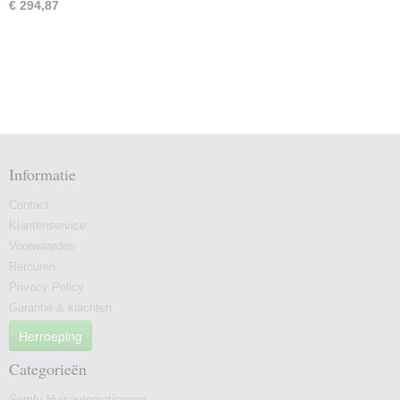
€ 294,87
Informatie
Contact
Klantenservice
Voorwaarden
Retouren
Privacy Policy
Garantie & klachten
Herroeping
Categorieën
Somfy Huisautomatisering