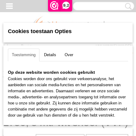
9,2
Cookies toestaan Opties
Inloggen
Registreren
UW WINKELWAGEN
Geen producten
(0)
Toestemming
Details
Over
Home
>
Rolluiken en Zonwering
>
Somfy buismotoren
>
Radio RTS
>
Op deze website worden cookies gebruikt
Somfy Oximo RTS 30/17 LT50, 5 mtr wit snoer (VVF)
Cookies worden door ons gebruikt voor verkeersanalyse, het
aanbieden van sociale media-functies en het personaliseren van
informatie en advertenties. Daarnaast verlenen we onze sociale
media-, advertentie- en analysepartners toegang tot informatie over
hoe u onze site gebruikt. Zij kunnen deze informatie gebruiken in
Somfy Oximo RTS 30/17
combinatie met andere gegevens die zij mogelijk hebben verzameld
door uw gebruik van hun diensten of die u hen hebt verstrekt.
LT50, 5 mtr wit snoer (VVF)
€ 354,82