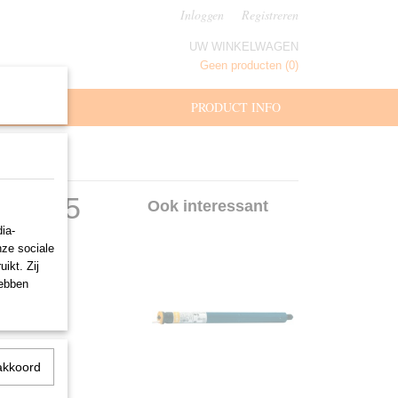
Inloggen
Registreren
UW WINKELWAGEN
Geen producten
(0)
MAAT
PRODUCT INFO
T50, 5
Ook interessant
ia-
nze sociale
ikt. Zij
hebben
akkoord