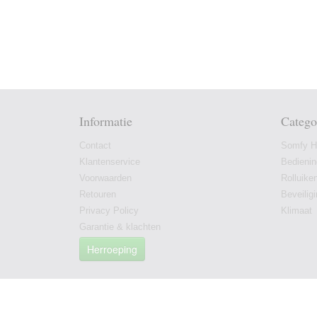
Informatie
Catego
Contact
Somfy Hu
Klantenservice
Bedieni
Voorwaarden
Rolluike
Retouren
Beveilig
Privacy Policy
Klimaat
Garantie & klachten
Herroeping