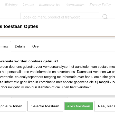
Webshop
Contact
Klantenservice
Voorwaarden
Privacy Policy
s toestaan Opties
EN
ROLLUIKEN EN ZONWERING
BEVEILIGING
KLI
mming
Details
Over
adio RTS
>
Somfy Oximo RTS 15/17 LT50, 5 mtr wit snoer (VVF)
Somfy Oximo RTS 15/17 L
website worden cookies gebruikt
rden door ons gebruikt voor verkeersanalyse, het aanbieden van sociale med
mtr wit snoer (VVF)
n het personaliseren van informatie en advertenties. Daarnaast verlenen we o
vertentie- en analysepartners toegang tot informatie over hoe u onze site gebru
€ 311,95
e informatie gebruiken in combinatie met andere gegevens die zij mogelijk 
(inclusief btw 21%)
door uw gebruik van hun diensten of die u hen hebt verstrekt.
Aantal
opnieuw tonen
Selectie toestaan
Alles toestaan
Nee, niet 