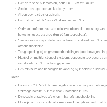
Complete serie buismotoren, serie 50: 6 Nm t/m 40 Nm.
Snelle montage door uniek clip systeem.
Alleen voor particulier gebruik.
Compatibel met de Sunis WireFree sensor RTS.
Optimaal profiteren van alle rolluikvoordelen bij toepassing van 
bevestigingsaccessoires (t/m 20 Nm toepasbaar).
Snel en eenvoudig afstellen en bedienen met draadloos RTS bedi
afstandsbediening.
Terugkoppeling bij programmeerhandelingen (door bewegen eindp
Flexibel en multifunctioneel systeem: eenvoudig toevoegen, ver
van draadloze RTS bedieningspunten.
Een minimum aan benodigde bekabeling bij meerdere eindprodu
Meer
Buismotor 230 V/50 Hz, met ingebouwde hoogfrequent ontvange
Ontvangstbereik: 20 meter door 2 betonnen muren.
Eenvoudig draadloos afstellen m.b.v. afstandsbediening.
Mogelijkheid voor combinatie met draadloze tijdklok (evt. met li