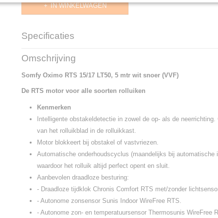
IN WINKELWAGEN
Specificaties
Productcode
1039362
Omschrijving
Productcode leverancier
1039362
Levertijd
2 t/m 5 werkdagen
Somfy Oximo RTS 15/17 LT50, 5 mtr wit snoer (VVF)
De RTS motor voor alle soorten rolluiken
Kenmerken
Intelligente obstakeldetectie in zowel de op- als de neerrichting.
van het rolluikblad in de rolluikkast.
Motor blokkeert bij obstakel of vastvriezen.
Automatische onderhoudscyclus (maandelijks bij automatische in
waardoor het rolluik altijd perfect opent en sluit.
Aanbevolen draadloze besturing:
- Draadloze tijdklok Chronis Comfort RTS met/zonder lichtsenso
- Autonome zonsensor Sunis Indoor WireFree RTS.
- Autonome zon- en temperatuursensor Thermosunis WireFree 