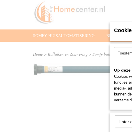
Cookie
SOMFY HUISAUTOMATISERING
BEDIENING
Toeste
Home
>
Rolluiken en Zonwering
>
Somfy buismotoren
>
R
Op deze 
Cookies wo
functies e
media-, ad
kunnen dez
verzameld 
Later 