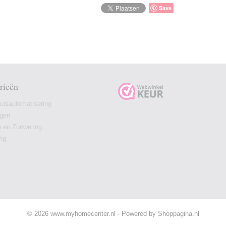
Save
rieën
isautomatisering
ngen
n en Zonwering
ing
© 2026 www.myhomecenter.nl - Powered by Shoppagina.nl