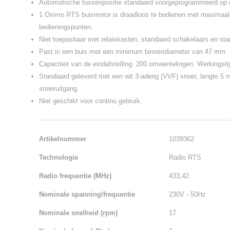
Automatische tussenpositie standaard voorgeprogrammeerd op d
1 Oximo RTS buismotor is draadloos te bedienen met maximaal
bedieningspunten.
Niet toepasbaar met relaiskasten, standaard schakelaars en sta
Past in een buis met een minimum binnendiameter van 47 mm.
Capaciteit van de eindafstelling: 200 omwentelingen. Werkingstij
Standaard geleverd met een wit 3-aderig (VVF) snoer, lengte 5 m
snoeruitgang.
Niet geschikt voor continu gebruik.
Artikelnummer
1039362
Technologie
Radio RTS
Radio frequentie (MHz)
433,42
Nominale spanning/frequentie
230V - 50Hz
Nominale snelheid (rpm)
17