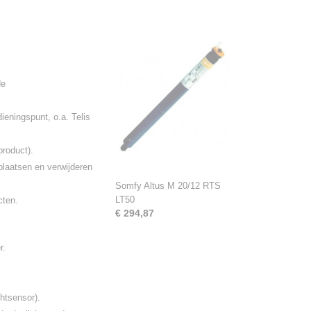
de
eningspunt, o.a. Telis
roduct).
plaatsen en verwijderen
Somfy Altus M 20/12 RTS
LT50
cten.
€ 294,87
r.
chtsensor).