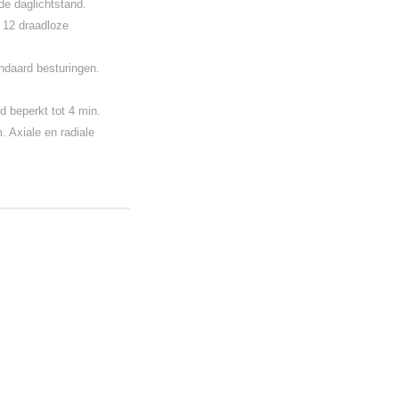
e daglichtstand.
 12 draadloze
ndaard besturingen.
d beperkt tot 4 min.
. Axiale en radiale