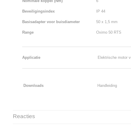
Nominale koppel (Nm)
6
Beveiligingsindex
IP 44
Basisadapter voor buisdiameter
50 x 1,5 mm
Range
Oximo 50 RTS
Applicatie
Elektrische motor vo
Downloads
Handleiding
Reacties