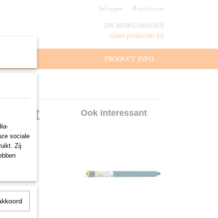
Inloggen
Registreren
UW WINKELWAGEN
Geen producten
(0)
MAAT
PRODUCT INFO
0 met
Ook interessant
ia-
(VVF)
nze sociale
ikt. Zij
hebben
akkoord