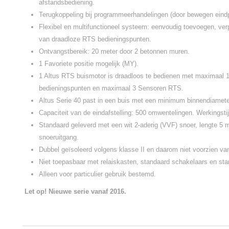
afstandsbediening.
Terugkoppeling bij programmeerhandelingen (door bewegen eindp
Flexibel en multifunctioneel systeem: eenvoudig toevoegen, ver
van draadloze RTS bedieningspunten.
Ontvangstbereik: 20 meter door 2 betonnen muren.
1 Favoriete positie mogelijk (MY).
1 Altus RTS buismotor is draadloos te bedienen met maximaal 
bedieningspunten en maximaal 3 Sensoren RTS.
Altus Serie 40 past in een buis met een minimum binnendiamet
Capaciteit van de eindafstelling: 500 omwentelingen. Werkingstij
Standaard geleverd met een wit 2-aderig (VVF) snoer, lengte 5 m
snoeruitgang.
Dubbel geïsoleerd volgens klasse II en daarom niet voorzien va
Niet toepasbaar met relaiskasten, standaard schakelaars en sta
Alleen voor particulier gebruik bestemd.
Let op! Nieuwe serie vanaf 2016.