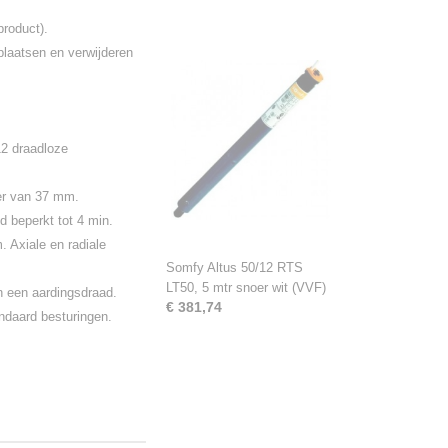
roduct).
plaatsen en verwijderen
12 draadloze
er van 37 mm.
d beperkt tot 4 min.
. Axiale en radiale
Somfy Altus 50/12 RTS
LT50, 5 mtr snoer wit (VVF)
n een aardingsdraad.
€ 381,74
ndaard besturingen.