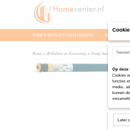
Cookie
SOMFY HUISAUTOMATISERING
BEDIENING
Toeste
Home
>
Rolluiken en Zonwering
>
Somfy buismotoren
>
R
Op deze 
Cookies wo
functies e
media-, ad
kunnen dez
verzameld 
Later 