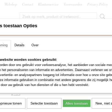
Webshop
Contact
Klantenservice
Voorwaarden
Privacy Policy
s toestaan Opties
EN
ROLLUIKEN EN ZONWERING
BEVEILIGING
KLI
mming
Details
Over
adio RTS
>
Somfy Altus RTS 9/16 LS40 met motornok, 5 mtr wit snoer (VVF)
Somfy Altus RTS 9/16 LS4
website worden cookies gebruikt
rden door ons gebruikt voor verkeersanalyse, het aanbieden van sociale med
motornok, 5 mtr wit snoer 
n het personaliseren van informatie en advertenties. Daarnaast verlenen we o
vertentie- en analysepartners toegang tot informatie over hoe u onze site gebru
€ 285,66
e informatie gebruiken in combinatie met andere gegevens die zij mogelijk 
(inclusief btw 21%)
door uw gebruik van hun diensten of die u hen hebt verstrekt.
Levertijd 2 t/m 5 werkdagen
Aantal
opnieuw tonen
Selectie toestaan
Alles toestaan
Nee, niet 