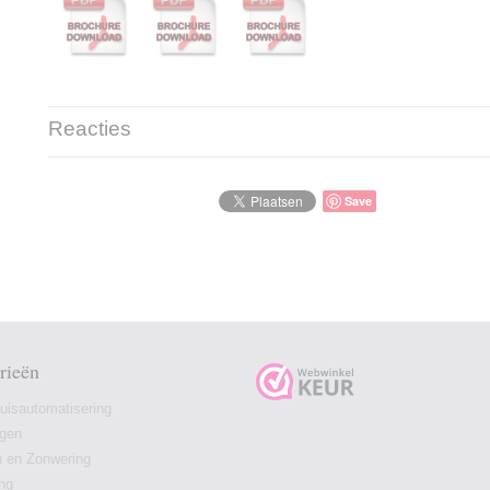
Reacties
Save
rieën
isautomatisering
ngen
n en Zonwering
ing