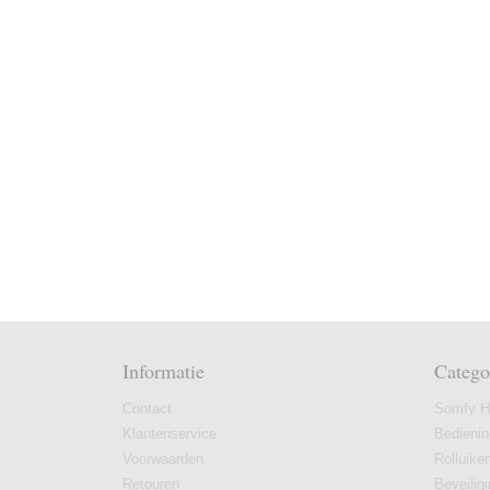
Informatie
Catego
Contact
Somfy Hu
Klantenservice
Bedieni
Voorwaarden
Rolluike
Retouren
Beveilig