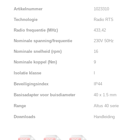
Artikelnummer
1023310
Technologie
Radio RTS
Radio frequentie (MHz)
433,42
Nominale spanning/frequentie
230V 50Hz
Nominale snelheid (rpm)
16
Nominale koppel (Nm)
9
Isolatie klasse
I
Beveiligingsindex
IP44
Basisadapter voor buisdiameter
40 x 1.5 mm
Range
Altus 40 serie
Downloads
Handleiding