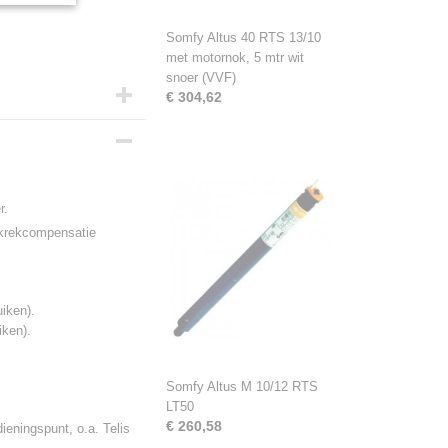
Somfy Altus 40 RTS 13/10
met motornok, 5 mtr wit
snoer (VVF)
€ 304,62
r.
oekrekcompensatie
uiken).
iken).
Somfy Altus M 10/12 RTS
LT50
€ 260,58
eningspunt, o.a. Telis