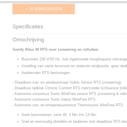
IN WINKELWAGEN
Specificaties
Productcode
1023310
Omschrijving
Productcode leverancier
1023310
Levertijd
2 t/m 5 werkdagen
Somfy Altus 40 RTS voor zonwering en rolluiken
Buismotor 230 V/50 Hz, met ingebouwde hoogfrequent ontvange
Instelling van vaste bovenste en onderste eindpositie. geen d
Aanbevolen RTS besturingen:
- Draadloze zon- en windautomaat Soliris Sensor RTS (zonwering).
- Draadloze tijdklok Chronis Comfort RTS met/zonder lichtsensor (roll
- Autonome zonsensor Sunis WireFree sensor RTS (zonwering & rollu
- Autonome zonsensor Sunis Indoor WireFree RTS.
- Autonome zon- en temperatuursensor Thermosunis WireFree RTS.
Serie buismotoren, serie 40: 3 Nm t/m 13 Nm.
Snel en eenvoudig afstellen en bedienen met draadloos RTS bedi