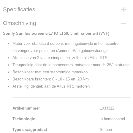
Specificaties
Productcode
Omschrijving
1033312
Somfy
Productcode leverancier
Sunilus Screen 6/17 IO LT50, 5 mtr snoer wit (VVF)
1033312
Motor voor standaard screens met ingebouwde io-homecontrol
ontvanger voor projecten (Animeo IP/io gebouwsturing)
Afstelling van 2 vaste eindpunten, zelfde als Altus RTS
Terugmeldig door de io-homecontrol ontvanger naar de 2W io-sturing
Beschikbaar met een stervormige motorkop
Beschikbare krachten: 6 - 10 - 15 en 20 Nm
Afstelling identiek aan de Altus RTS motoren
Artikelnummer
1033312
Technologie
io-homecontrol
Type draagproduct
Screen