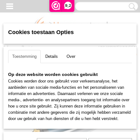
9,2
Cookies toestaan Opties
Inloggen
Registreren
UW WINKELWAGEN
Geen producten
(0)
Toestemming
Details
Over
Home
>
Rolluiken en Zonwering
>
Somfy buismotoren
>
io-Homecontrol
>
Op deze website worden cookies gebruikt
Sunilus Screen 6/17 IO LT50, 5 mtr snoer wit (VVF)
Cookies worden door ons gebruikt voor verkeersanalyse, het
aanbieden van sociale media-functies en het personaliseren van
informatie en advertenties. Daarnaast verlenen we onze sociale
media-, advertentie- en analysepartners toegang tot informatie over
hoe u onze site gebruikt. Zij kunnen deze informatie gebruiken in
combinatie met andere gegevens die zij mogelijk hebben verzameld
door uw gebruik van hun diensten of die u hen hebt verstrekt.