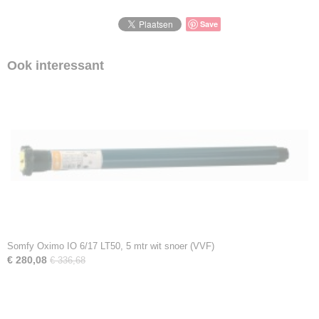
Save
Ook interessant
Somfy Oximo IO 6/17 LT50, 5 mtr wit snoer (VVF)
€ 280,08
€ 336,68