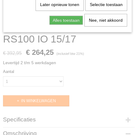
Later opnieuw tonen
Selectie toestaan
Alles toestaan
Nee, niet akkoord
RS100 IO 15/17
€ 264,25
€ 392,95
(inclusief btw 21%)
Levertijd 2 t/m 5 werkdagen
Aantal
IN WINKELWAGEN
Specificaties
Productcode
Omschrijving