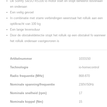
De Somfy S&SO RS100 io motor start en stopt beheerst bovenaan
en onderaan
Een veilig gevoel
In combinatie met starre verbindingen weerstaat het rolluik aan een
optilkracht van 100 kg
Een lange levensduur
Door de obstakeldetectie stopt het rolluik op een obstakel fo wanneer
het rolluik onderaan vastgevroren is
Artikelnummer
1033150
Technologie
io-homecontrol
Radio frequentie (MHz)
868-870
Nominale spanning/frequentie
230V/50Hz
Nominale snelheid (rpm)
17
Nominale koppel (Nm)
15