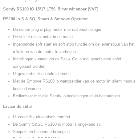
1033150
Somfy
Productcode leverancier
RS100 IO 15/17 LT50, 5 mtr wit snoer (VVF)
1033150
RS100 io S & SO, Smart & Smoove Operator
De eerste plug & play motor met radiotechnologie
De stilste rolluikmotor in de markt
Ingebouwde soft start en soft stop functie om de levensduur van het
rolluik en van de motor te verhogen
Instellingen kunnen via de Set & Go io tool geactiveerd en/of
aangepast worden
Uitgevoerd met obstakeldetectie
Met de Smoove RS100 io wandzender kan de motor in 'silent' modus
bediend worden
Bedienbaar met alle Somfy io-bedieningen en io-besturingen
Ervaar de stilte
Uitzonderlijk akoestisch comfort
De Somfy S&SO RS100 io motor is ongekend stil
Soepele en beheerste beweging