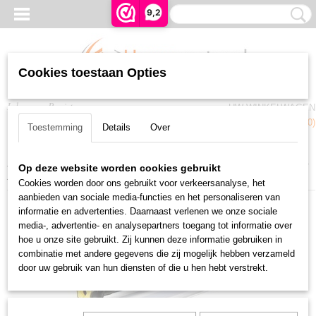
9,2
Cookies toestaan Opties
Inloggen
Registreren
UW WINKELWAGEN
Geen producten
(0)
Toestemming
Details
Over
Home
>
Rolluiken en Zonwering
>
Somfy buismotoren
>
io-Homecontrol
>
Op deze website worden cookies gebruikt
RS100 IO 15/17
Cookies worden door ons gebruikt voor verkeersanalyse, het
aanbieden van sociale media-functies en het personaliseren van
informatie en advertenties. Daarnaast verlenen we onze sociale
media-, advertentie- en analysepartners toegang tot informatie over
hoe u onze site gebruikt. Zij kunnen deze informatie gebruiken in
combinatie met andere gegevens die zij mogelijk hebben verzameld
door uw gebruik van hun diensten of die u hen hebt verstrekt.