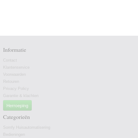
Informatie
Contact
Klantenservice
Voorwaarden
Retouren
Privacy Policy
Garantie & klachten
Herroeping
Categorieën
Somfy Huisautomatisering
Bedieningen