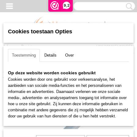
9,2
Cookies toestaan Opties
Inloggen
Registreren
UW WINKELWAGEN
Geen producten
(0)
Toestemming
Details
Over
Home
>
Rolluiken en Zonwering
>
Somfy buismotoren
>
Bedraad WT
>
Op deze website worden cookies gebruikt
Somfy Taurus 120/12 CSI LT60, 3 mtr snoer wit (VVF)
Cookies worden door ons gebruikt voor verkeersanalyse, het
aanbieden van sociale media-functies en het personaliseren van
informatie en advertenties. Daarnaast verlenen we onze sociale
media-, advertentie- en analysepartners toegang tot informatie over
hoe u onze site gebruikt. Zij kunnen deze informatie gebruiken in
combinatie met andere gegevens die zij mogelijk hebben verzameld
door uw gebruik van hun diensten of die u hen hebt verstrekt.