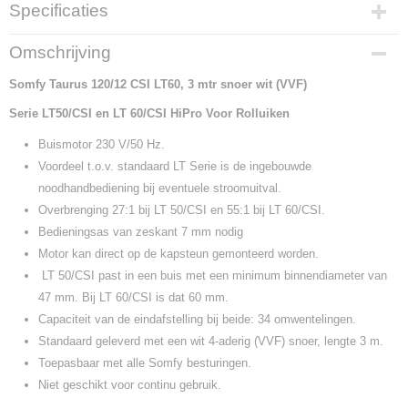
Specificaties
Productcode
Omschrijving
1167008
Somfy Taurus 120/12 CSI LT60, 3 mtr snoer wit (VVF)
Productcode leverancier
1167008
Serie LT50/CSI en LT 60/CSI HiPro Voor Rolluiken
Levertijd
2 t/m 5 werkdagen
Buismotor 230 V/50 Hz.
Voordeel t.o.v. standaard LT Serie is de ingebouwde
noodhandbediening bij eventuele stroomuitval.
Overbrenging 27:1 bij LT 50/CSI en 55:1 bij LT 60/CSI.
Bedieningsas van zeskant 7 mm nodig
Motor kan direct op de kapsteun gemonteerd worden.
LT 50/CSI past in een buis met een minimum binnendiameter van
47 mm. Bij LT 60/CSI is dat 60 mm.
Capaciteit van de eindafstelling bij beide: 34 omwentelingen.
Standaard geleverd met een wit 4-aderig (VVF) snoer, lengte 3 m.
Toepasbaar met alle Somfy besturingen.
Niet geschikt voor continu gebruik.