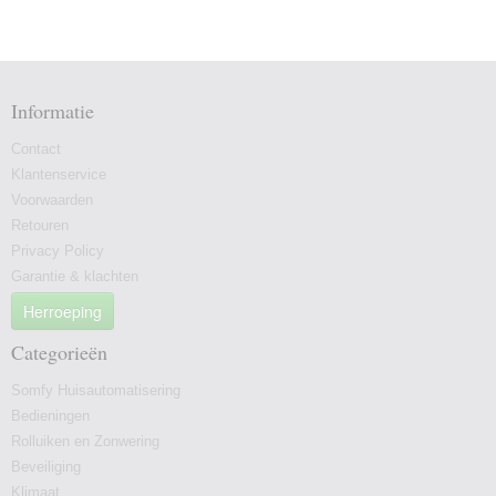
Informatie
Contact
Klantenservice
Voorwaarden
Retouren
Privacy Policy
Garantie & klachten
Herroeping
Categorieën
Somfy Huisautomatisering
Bedieningen
Rolluiken en Zonwering
Beveiliging
Klimaat