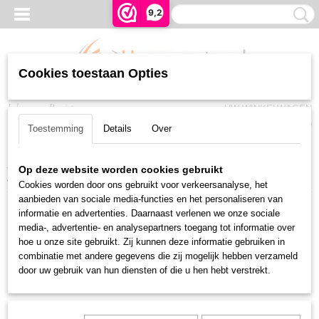
9,2
Cookies toestaan Opties
Inloggen
Registreren
UW WINKELWAGEN
Geen producten
(0)
Toestemming
Details
Over
Home
>
Rolluiken en Zonwering
>
Somfy buismotoren
>
Bedraad WT
>
Op deze website worden cookies gebruikt
Somfy Oximo WT 40/17 LT50, 3 mtr wit snoer (VVF)
Cookies worden door ons gebruikt voor verkeersanalyse, het
aanbieden van sociale media-functies en het personaliseren van
informatie en advertenties. Daarnaast verlenen we onze sociale
media-, advertentie- en analysepartners toegang tot informatie over
hoe u onze site gebruikt. Zij kunnen deze informatie gebruiken in
combinatie met andere gegevens die zij mogelijk hebben verzameld
door uw gebruik van hun diensten of die u hen hebt verstrekt.