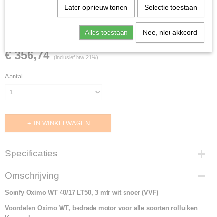
Later opnieuw tonen
Selectie toestaan
Somfy Oximo WT 40/17
LT50, 3 mtr wit snoer (VVF)
Alles toestaan
Nee, niet akkoord
€ 356,74
(inclusief btw 21%)
Aantal
IN WINKELWAGEN
Specificaties
Productcode
Omschrijving
1049542
Somfy Oximo WT 40/17 LT50, 3 mtr wit snoer (VVF)
Productcode leverancier
1049542
Voordelen Oximo WT, bedrade motor voor alle soorten rolluiken
Levertijd