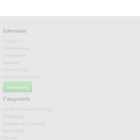
Informatie
Contact
Klantenservice
Voorwaarden
Retouren
Privacy Policy
Garantie & klachten
Herroeping
Categorieën
Somfy Huisautomatisering
Bedieningen
Rolluiken en Zonwering
Beveiliging
Klimaat