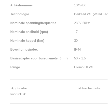
Artikelnummer
1045450
Technologie
Bedraad WT (Wired Tech
Nominale spanning/frequentie
230V 50Hz
Nominale snelheid (rpm)
17
Nominale koppel (Nm)
30
Beveiligingsindex
IP44
Basisadapter voor buisdiameter (mm)
50 x 1.5
Range
Oximo 50 WT
Applicatie
Elektrische motor
voor rolluik