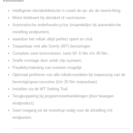
Kenmerken
2 t/m 5 werkdagen
Intelligente obstakeldetectie in zowel de op- als de neerrichting.
Motor blokkeert bij obstakel of vastvriezen.
Automatische onderhoudscyclus (maandelijks bij automatische
instelling eindpunten),
waardoor het rolluik altijd perfect opent en sluit.
Toepasbaar met alle Somfy (WT) besturingen.
Complete serie buismotoren, serie 50: 6 Nm t/m 40 Nm.
Snelle montage door uniek clip systeem.
Parallelschakeling van motoren mogelijk.
Optimaal profiteren van alle rolluikvoordelen bij toepassing van de
bevestigingsaccessoires (t/m 20 Nm toepasbaar).
Instellen via de WT Setting Tool.
Terugkoppeling bij programmeerhandelingen (door bewegen
eindproduct).
Geen toegang tot de motorkop nodig voor de afstelling v/d
eindpunten.