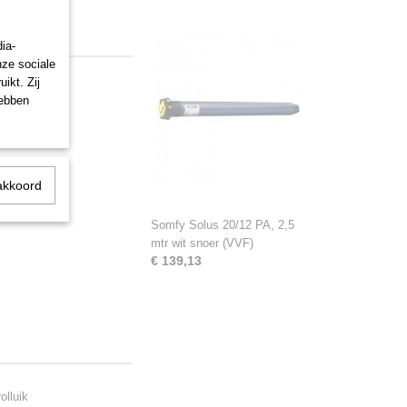
ia-
nze sociale
ikt. Zij
hebben
nology)
akkoord
Somfy Solus 20/12 PA, 2,5
mtr wit snoer (VVF)
€ 139,13
olluik