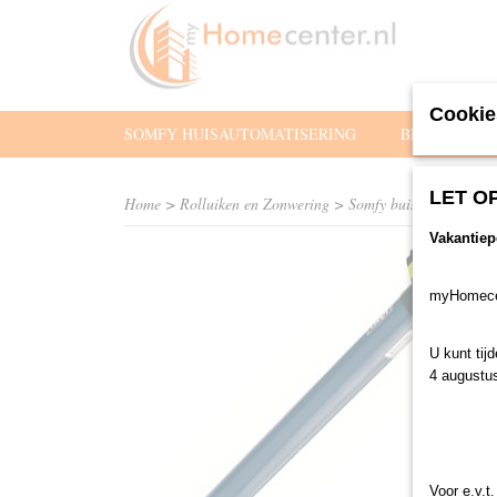
Cookie
SOMFY HUISAUTOMATISERING
BEDIENING
LET O
Home
>
Rolluiken en Zonwering
>
Somfy buismotoren
>
B
Vakantiep
myHomecent
U kunt tij
4 augustu
Voor e.v.t