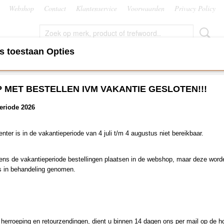
Webshop
Contact
Klantenservice
Voorwaarden
Privacy Policy
s toestaan Opties
EN
ROLLUIKEN EN ZONWERING
BEVEILIGING
KLI
P MET BESTELLEN IVM VAKANTIE GESLOTEN!!!
edraad WT
>
Somfy Jet 10/17 CSI LT50, 3 mtr wit snoer (VVF)
eriode 2026
Somfy Jet 10/17 CSI LT50, 
snoer (VVF)
er is in de vakantieperiode van 4 juli t/m 4 augustus niet bereikbaar.
€ 325,11
dens de vakantieperiode bestellingen plaatsen in de webshop, maar deze wor
(inclusief btw 21%)
s in behandeling genomen.
Levertijd 2 t/m 5 werkdagen
Aantal
. herroeping en retourzendingen, dient u binnen 14 dagen ons per mail op de h