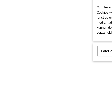
Op deze 
Cookies wo
functies e
media-, ad
kunnen dez
verzameld 
Later 