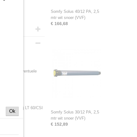
Somfy Solus 40/12 PA, 2,5
mtr wit snoer (VVF)
€ 166,68
diening bij eventuele
an 47 mm. Bij LT 60/CSI
Ok
Somfy Solus 30/12 PA, 2,5
mtr wit snoer (VVF)
€ 152,89
m.