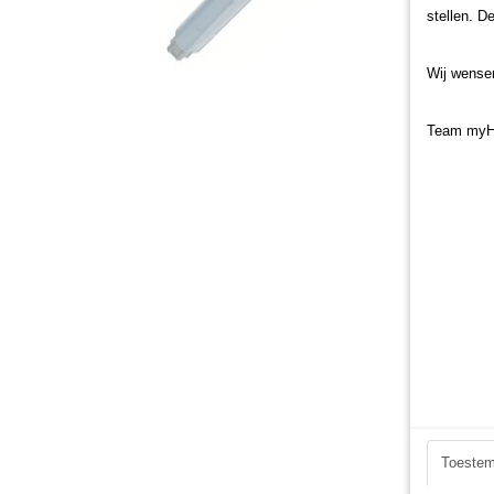
stellen. D
Wij wensen
Team myH
Toeste