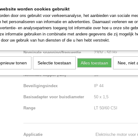
Toepasbaar met alle Somfy besturingen.
Niet geschikt voor continu gebruik.
website worden cookies gebruikt
rden door ons gebruikt voor verkeersanalyse, het aanbieden van sociale med
n het personaliseren van informatie en advertenties. Daarnaast verlenen we o
vertentie- en analysepartners toegang tot informatie over hoe u onze site gebru
Artikelnummer
1037012
e informatie gebruiken in combinatie met andere gegevens die zij mogelijk 
door uw gebruik van hun diensten of die u hen hebt verstrekt.
Technologie
Bedraad WT (Wired Tech
Nominale spanning/frequentie
230V - 50 Hz
opnieuw tonen
Selectie toestaan
Alles toestaan
Nee, niet 
Nominale snelheid (rpm)
17
Nominale koppel (Nm)
10
Beveiligingsindex
IP 44
Basisadapter voor buisdiameter
50 x 1,5
Range
LT 50/60 CSI
Applicatie
Elektrische motor voor r