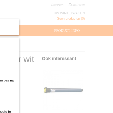
Inloggen
Registreren
UW WINKELWAGEN
Geen producten
(0)
MAAT
PRODUCT INFO
3 mtr wit
Ook interessant
den pas na
oogte te