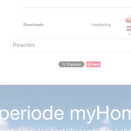
Downloads
Handleiding
Reacties
Save