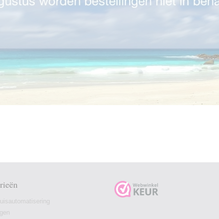
rieën
isautomatisering
ngen