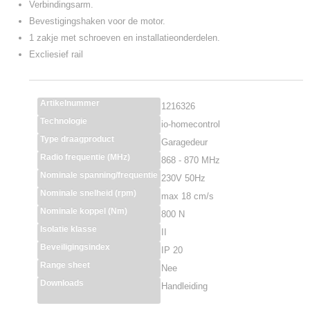
Verbindingsarm.
Bevestigingshaken voor de motor.
1 zakje met schroeven en installatieonderdelen.
Excliesief rail
Artikelnummer
1216326
Technologie
io-homecontrol
Type draagproduct
Garagedeur
Radio frequentie (MHz)
868 - 870 MHz
Nominale spanning/frequentie
230V 50Hz
Nominale snelheid (rpm)
max 18 cm/s
Nominale koppel (Nm)
800 N
Isolatie klasse
II
Beveiligingsindex
IP 20
Range sheet
Nee
Downloads
Handleiding