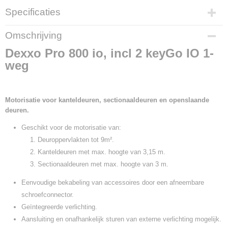
Specificaties
Productcode
Omschrijving
1216326
Dexxo Pro 800 io, incl 2 keyGo IO 1-
Productcode leverancier
weg
1216326
Motorisatie voor kanteldeuren, sectionaaldeuren en openslaande
deuren.
Geschikt voor de motorisatie van:
Deuroppervlakten tot 9m².
Kanteldeuren met max. hoogte van 3,15 m.
Sectionaaldeuren met max. hoogte van 3 m.
Eenvoudige bekabeling van accessoires door een afneembare
schroefconnector.
Geïntegreerde verlichting.
Aansluiting en onafhankelijk sturen van externe verlichting mogelijk.