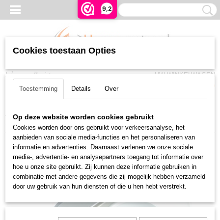
9,2
Cookies toestaan Opties
Inloggen
Registreren
UW WINKELWAGEN
Geen producten
(0)
Toestemming
Details
Over
Home
>
Rolluiken en Zonwering
>
Garagedeur en poortopeners
>
io-
Op deze website worden cookies gebruikt
Homecontrol
>
Dexxo Pro 800 io
Cookies worden door ons gebruikt voor verkeersanalyse, het
aanbieden van sociale media-functies en het personaliseren van
informatie en advertenties. Daarnaast verlenen we onze sociale
media-, advertentie- en analysepartners toegang tot informatie over
hoe u onze site gebruikt. Zij kunnen deze informatie gebruiken in
combinatie met andere gegevens die zij mogelijk hebben verzameld
door uw gebruik van hun diensten of die u hen hebt verstrekt.