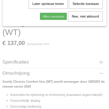
Later opnieuw tonen
Selectie toestaan
Alles toestaan
Nee, niet akkoord
Somfy Chronis Comfort Uno
(WT)
€ 137,00
(inclusief btw 21%)
Specificaties
Productcode
Omschrijving
1805169
Somfy Chronis Comfort Uno (WT) wordt vervangen door 1805283 de
Productcode leverancier
nieuwe versie 2020
1805169
Afmetingen (l,b,h)
Automatische tijdsturing en lichtsturing (standaard uitgeschakeld) .
8 x 8 x 5 cm
Overzichtelijk display.
Levertijd
Eenvoudige bediening.
2 t/m 5 werkdagen