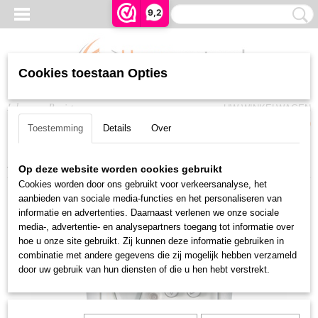
9,2
Cookies toestaan Opties
Inloggen
Registreren
UW WINKELWAGEN
Geen producten
(0)
Toestemming
Details
Over
Home
>
Bedieningen
>
Bedraad WT
>
Somfy Chronis Comfort Uno (WT)
Op deze website worden cookies gebruikt
Cookies worden door ons gebruikt voor verkeersanalyse, het
aanbieden van sociale media-functies en het personaliseren van
informatie en advertenties. Daarnaast verlenen we onze sociale
media-, advertentie- en analysepartners toegang tot informatie over
hoe u onze site gebruikt. Zij kunnen deze informatie gebruiken in
combinatie met andere gegevens die zij mogelijk hebben verzameld
door uw gebruik van hun diensten of die u hen hebt verstrekt.