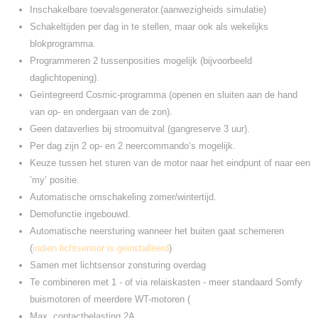
Inschakelbare toevalsgenerator.(aanwezigheids simulatie)
Schakeltijden per dag in te stellen, maar ook als wekelijks
blokprogramma.
Programmeren 2 tussenposities mogelijk (bijvoorbeeld
daglichtopening).
Geïntegreerd Cosmic-programma (openen en sluiten aan de hand
van op- en ondergaan van de zon).
Geen dataverlies bij stroomuitval (gangreserve 3 uur).
Per dag zijn 2 op- en 2 neercommando’s mogelijk.
Keuze tussen het sturen van de motor naar het eindpunt of naar een
’my’ positie.
Automatische omschakeling zomer/wintertijd.
Demofunctie ingebouwd.
Automatische neersturing wanneer het buiten gaat schemeren
(
indien lichtsensor is geinstalleerd
)
Samen met lichtsensor zonsturing overdag
Te combineren met 1 - of via relaiskasten - meer standaard Somfy
buismotoren of meerdere WT-motoren (
Max. contactbelasting 2A